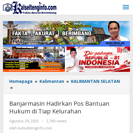
Lewati
ke
konten
Homepage
»
Kalimantan
»
KALIMANTAN SELATAN
»
Banjarmasin
Hadirkan
Pos
Banjarmasin Hadirkan Pos Bantuan
Bantuan
Hukum di Tiap Kelurahan
Hukum
di
Agustus 29, 2025
oleh
-
2,760 views
Tiap
kalseltenginfo.com
oleh
kalseltenginfo.com
Kelurahan