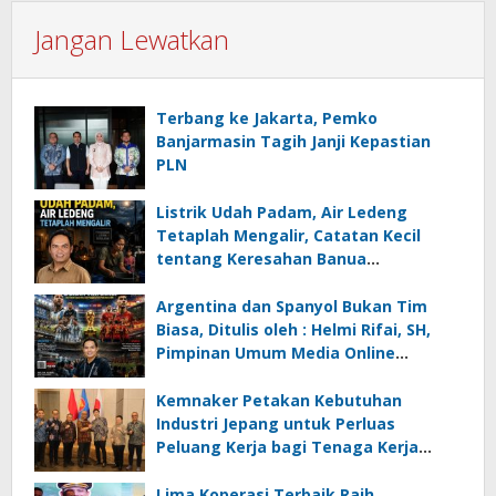
Jangan Lewatkan
Terbang ke Jakarta, Pemko
Banjarmasin Tagih Janji Kepastian
PLN
Listrik Udah Padam, Air Ledeng
Tetaplah Mengalir, Catatan Kecil
tentang Keresahan Banua
Menghadapi Krisis Energi dan
Ancaman Lingkungan, Oleh : Helmi
Argentina dan Spanyol Bukan Tim
Rifai, SH
Biasa, Ditulis oleh : Helmi Rifai, SH,
Pimpinan Umum Media Online
Kalseltenginfo.com
Kemnaker Petakan Kebutuhan
Industri Jepang untuk Perluas
Peluang Kerja bagi Tenaga Kerja
Indonesia
Lima Koperasi Terbaik Raih