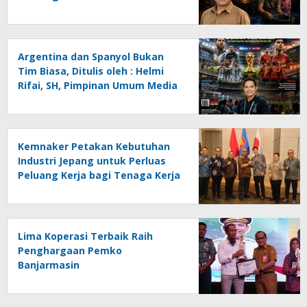
Menghadapi Krisis Energi dan
Ancaman Lingkungan, Oleh :
Helmi Rifai, SH
Argentina dan Spanyol Bukan
Tim Biasa, Ditulis oleh : Helmi
Rifai, SH, Pimpinan Umum Media
Online Kalseltenginfo.com
Kemnaker Petakan Kebutuhan
Industri Jepang untuk Perluas
Peluang Kerja bagi Tenaga Kerja
Indonesia
Lima Koperasi Terbaik Raih
Penghargaan Pemko
Banjarmasin