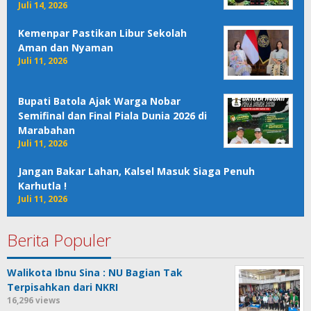
Juli 14, 2026
Kemenpar Pastikan Libur Sekolah
Aman dan Nyaman
Juli 11, 2026
Bupati Batola Ajak Warga Nobar
Semifinal dan Final Piala Dunia 2026 di
Marabahan
Juli 11, 2026
Jangan Bakar Lahan, Kalsel Masuk Siaga Penuh
Karhutla !
Juli 11, 2026
Berita Populer
Walikota Ibnu Sina : NU Bagian Tak
Terpisahkan dari NKRI
16,296 views