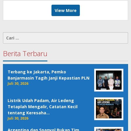
View More
Cari
untuk:
Berita Terbaru
Terbang ke Jakarta, Pemko
Banjarmasin Tagih Janji Kepastian PLN
Juli 30, 2026
Listrik Udah Padam, Air Ledeng
Tetaplah Mengalir, Catatan Kecil
tentang Keresaha…
Juli 30, 2026
Argentina dan Spanyol Bukan Tim