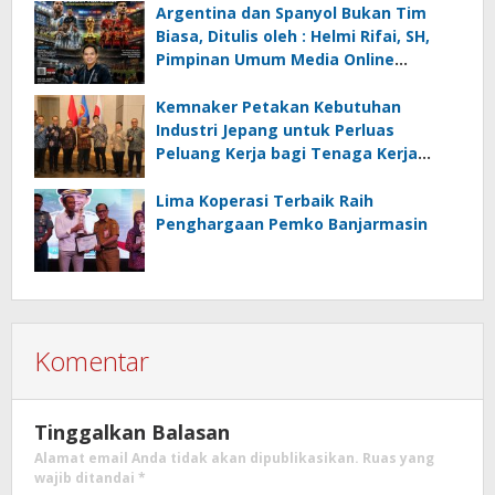
Ancaman Lingkungan, Oleh : Helmi
Argentina dan Spanyol Bukan Tim
Rifai, SH
Biasa, Ditulis oleh : Helmi Rifai, SH,
Pimpinan Umum Media Online
Kalseltenginfo.com
Kemnaker Petakan Kebutuhan
Industri Jepang untuk Perluas
Peluang Kerja bagi Tenaga Kerja
Indonesia
Lima Koperasi Terbaik Raih
Penghargaan Pemko Banjarmasin
Komentar
Tinggalkan Balasan
Alamat email Anda tidak akan dipublikasikan.
Ruas yang
wajib ditandai
*