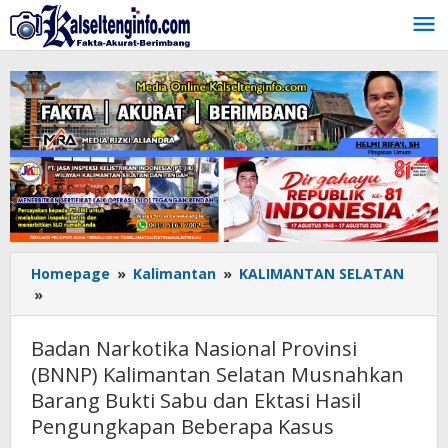
Lewati
ke
konten
Homepage
»
Kalimantan
»
KALIMANTAN SELATAN
»
Badan
Narkotika
Nasional
Badan Narkotika Nasional Provinsi
Provinsi
(BNNP) Kalimantan Selatan Musnahkan
(BNNP)
Barang Bukti Sabu dan Ektasi Hasil
Kalimantan
Selatan
Pengungkapan Beberapa Kasus
Musnahkan