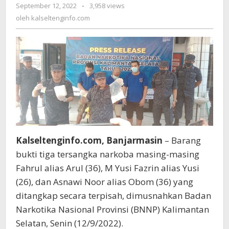
September 12, 2022
oleh
-
3,958 views
Barang
kalseltenginfo.com
oleh
Bukti
kalseltenginfo.com
Sabu
dan
Ektasi
Hasil
Pengungkapan
Beberapa
Kasus
Kalseltenginfo.com, Banjarmasin
– Barang
bukti tiga tersangka narkoba masing-masing
Fahrul alias Arul (36), M Yusi Fazrin alias Yusi
(26), dan Asnawi Noor alias Obom (36) yang
ditangkap secara terpisah, dimusnahkan Badan
Narkotika Nasional Provinsi (BNNP) Kalimantan
Selatan, Senin (12/9/2022).