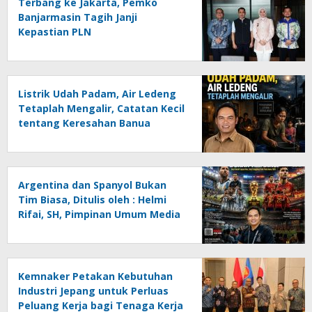
Terbang ke Jakarta, Pemko
Banjarmasin Tagih Janji
Kepastian PLN
Listrik Udah Padam, Air Ledeng
Tetaplah Mengalir, Catatan Kecil
tentang Keresahan Banua
Menghadapi Krisis Energi dan
Ancaman Lingkungan, Oleh :
Helmi Rifai, SH
Argentina dan Spanyol Bukan
Tim Biasa, Ditulis oleh : Helmi
Rifai, SH, Pimpinan Umum Media
Online Kalseltenginfo.com
Kemnaker Petakan Kebutuhan
Industri Jepang untuk Perluas
Peluang Kerja bagi Tenaga Kerja