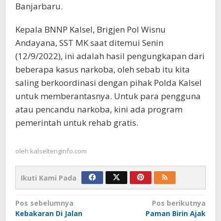
Banjarbaru.
Kepala BNNP Kalsel, Brigjen Pol Wisnu
Andayana, SST MK saat ditemui Senin
(12/9/2022), ini adalah hasil pengungkapan dari
beberapa kasus narkoba, oleh sebab itu kita
saling berkoordinasi dengan pihak Polda Kalsel
untuk memberantasnya. Untuk para pengguna
atau pencandu narkoba, kini ada program
pemerintah untuk rehab gratis.
oleh
kalseltenginfo.com
Ikuti Kami Pada
Navigasi
Pos sebelumnya
Pos berikutnya
Kebakaran Di Jalan
Paman Birin Ajak
pos