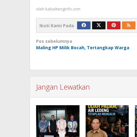
oleh
kalseltenginfo.com
Ikuti Kami Pada
Navigasi
Pos sebelumnya
Maling HP Milik Bocah, Tertangkap Warga
pos
Jangan Lewatkan