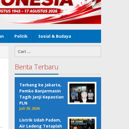
an
Politik
Sosial & Budaya
Cari
untuk:
Berita Terbaru
Terbang ke Jakarta,
Pemko Banjarmasin
Tagih Janji Kepastian
PLN
Juli 30, 2026
Listrik Udah Padam,
Air Ledeng Tetaplah