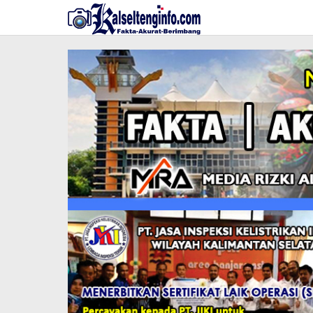
Lewati
ke
konten