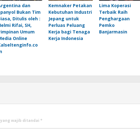
Argentina dan
Kemnaker Petakan
Lima Koperasi
Spanyol Bukan Tim
Kebutuhan Industri
Terbaik Raih
iasa, Ditulis oleh :
Jepang untuk
Penghargaan
elmi Rifai, SH,
Perluas Peluang
Pemko
Pimpinan Umum
Kerja bagi Tenaga
Banjarmasin
Media Online
Kerja Indonesia
Kalseltenginfo.co
m
 yang wajib ditandai
*