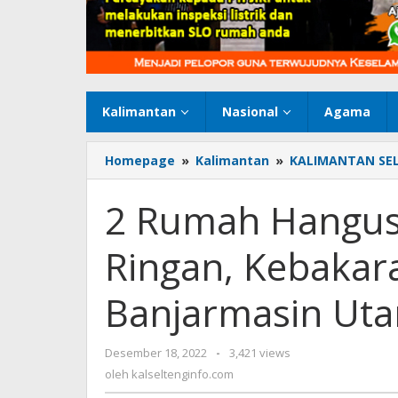
Kalimantan
Nasional
Agama
Homepage
»
Kalimantan
»
KALIMANTAN SE
2 Rumah Hangus
Ringan, Kebakara
Banjarmasin Uta
Desember 18, 2022
oleh
-
3,421 views
kalseltenginfo.com
oleh
kalseltenginfo.com