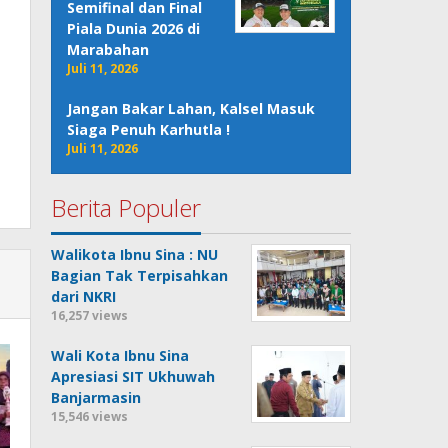
Semifinal dan Final
Piala Dunia 2026 di
Marabahan
Juli 11, 2026
Jangan Bakar Lahan, Kalsel Masuk
Siaga Penuh Karhutla !
Juli 11, 2026
Berita Populer
Walikota Ibnu Sina : NU
Bagian Tak Terpisahkan
dari NKRI
16,257 views
Wali Kota Ibnu Sina
Apresiasi SIT Ukhuwah
Banjarmasin
15,546 views