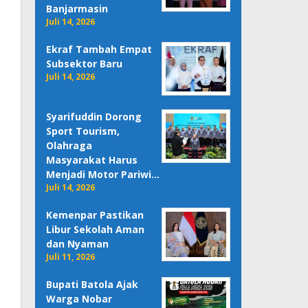
Banjarmasin
Juli 14, 2026
Ekraf Tambah Empat
Subsektor Baru
Juli 14, 2026
Syarifuddin Dorong
Sport Tourism,
Olahraga
Masyarakat Harus
Menjadi Motor Pariwi…
Juli 14, 2026
Kemenpar Pastikan
Libur Sekolah Aman
dan Nyaman
Juli 11, 2026
Bupati Batola Ajak
Warga Nobar