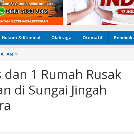
Hukum & Kriminal
Olahraga
Otomatif
Pendidik
LATAN
»
2
Rumah
Hangus
 dan 1 Rumah Rusak
dan
1
n di Sungai Jingah
Rumah
Rusak
Ringan,
ra
Kebakaran
di
Sungai
Jingah
Banjarmasin