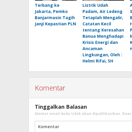
Terbang ke
Listrik Udah
Jakarta, Pemko
Padam, Air Ledeng
Banjarmasin Tagih
Tetaplah Mengalir,
B
Janji Kepastian PLN
Catatan Kecil
H
tentang Keresahan
Banua Menghadapi
Krisis Energi dan
Ancaman
Lingkungan, Oleh :
Helmi Rifai, SH
Komentar
Tinggalkan Balasan
Alamat email Anda tidak akan dipublikasikan.
Ruas