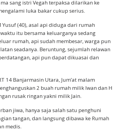
ma sang istri Vegah terpaksa dilarikan ke
mengalami luka bakar cukup serius.
M Yusuf (40), asal api diduga dari rumah
g waktu itu bersama keluarganya sedang
t keluar rumah, api sudah membesar, warga pun
tan seadanya. Beruntung, sejumlah relawan
erdatangan, api pun dapat dikuasai dan
h RT 14 Banjarmasin Utara, Jum’at malam
 Menghanguskan 2 buah rumah milik Iwan dan H
an rusak ringan yakni milik Jain.
rban jiwa, hanya saja salah satu penghuni
gian tangan, dan langsung dibawa ke Rumah
an medis.