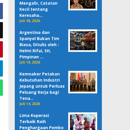
Mengalir, Catatan
Kecil tentang
Keresaha…
Juli 30, 2026
Argentina dan
Spanyol Bukan Tim
Biasa, Ditulis oleh :
Helmi Rifai, SH,
Pimpinan …
Juli 16, 2026
Kemnaker Petakan
Kebutuhan Industri
Jepang untuk Perluas
Peluang Kerja bagi
Tena…
Juli 14, 2026
Lima Koperasi
Terbaik Raih
Penghargaan Pemko