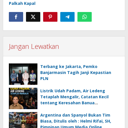
Palkah Kapal
Jangan Lewatkan
Terbang ke Jakarta, Pemko
Banjarmasin Tagih Janji Kepastian
PLN
Listrik Udah Padam, Air Ledeng
Tetaplah Mengalir, Catatan Kecil
tentang Keresahan Banua
Menghadapi Krisis Energi dan
Ancaman Lingkungan, Oleh : Helmi
Argentina dan Spanyol Bukan Tim
Rifai, SH
Biasa, Ditulis oleh : Helmi Rifai, SH,
Pimpinan Umum Media Online