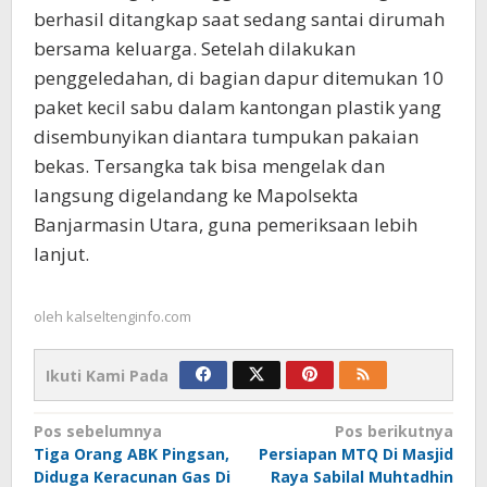
berhasil ditangkap saat sedang santai dirumah
bersama keluarga. Setelah dilakukan
penggeledahan, di bagian dapur ditemukan 10
paket kecil sabu dalam kantongan plastik yang
disembunyikan diantara tumpukan pakaian
bekas. Tersangka tak bisa mengelak dan
langsung digelandang ke Mapolsekta
Banjarmasin Utara, guna pemeriksaan lebih
lanjut.
oleh
kalseltenginfo.com
Ikuti Kami Pada
Navigasi
Pos sebelumnya
Pos berikutnya
Tiga Orang ABK Pingsan,
Persiapan MTQ Di Masjid
pos
Diduga Keracunan Gas Di
Raya Sabilal Muhtadhin