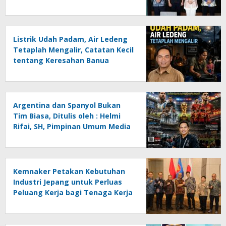
Listrik Udah Padam, Air Ledeng
Tetaplah Mengalir, Catatan Kecil
tentang Keresahan Banua
Menghadapi Krisis Energi dan
Ancaman Lingkungan, Oleh :
Helmi Rifai, SH
Argentina dan Spanyol Bukan
Tim Biasa, Ditulis oleh : Helmi
Rifai, SH, Pimpinan Umum Media
Online Kalseltenginfo.com
Kemnaker Petakan Kebutuhan
Industri Jepang untuk Perluas
Peluang Kerja bagi Tenaga Kerja
Indonesia