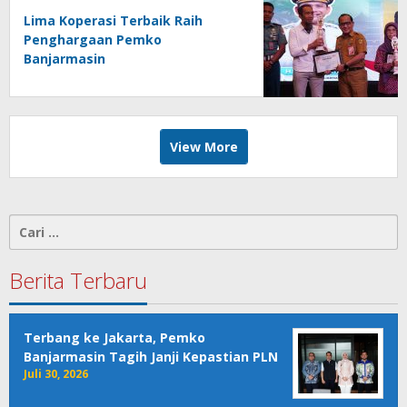
Lima Koperasi Terbaik Raih
Penghargaan Pemko
Banjarmasin
View More
Cari
untuk:
Berita Terbaru
Terbang ke Jakarta, Pemko
Banjarmasin Tagih Janji Kepastian PLN
Juli 30, 2026