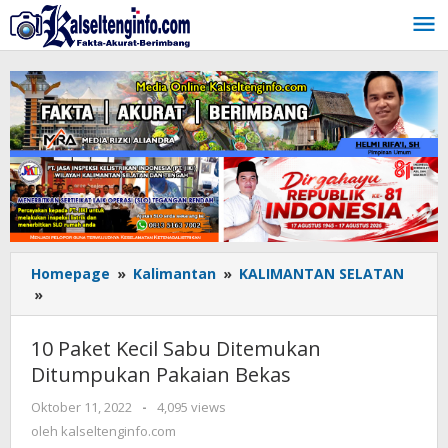
Lewati
ke
konten
Homepage
»
Kalimantan
»
KALIMANTAN SELATAN
»
10
Paket
Kecil
10 Paket Kecil Sabu Ditemukan
Sabu
Ditumpukan Pakaian Bekas
Ditemukan
Ditumpukan
Oktober 11, 2022
oleh
-
4,095 views
Pakaian
kalseltenginfo.com
oleh
kalseltenginfo.com
Bekas