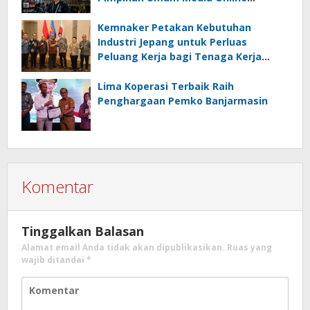
Kalseltenginfo.com
Kemnaker Petakan Kebutuhan
Industri Jepang untuk Perluas
Peluang Kerja bagi Tenaga Kerja
Indonesia
Lima Koperasi Terbaik Raih
Penghargaan Pemko Banjarmasin
Komentar
Tinggalkan Balasan
Alamat email Anda tidak akan dipublikasikan.
Ruas yang
wajib ditandai
*